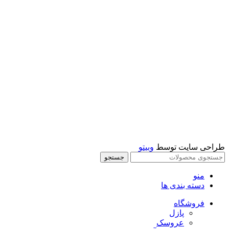
کتاب نوجوان
موزیکال و حرکتی
میکروسکوپ و تلسکوپ
اسباب بازی پسرانه
اسباب بازی
ماشین کنترلی
تفنگ
ماشين فلزي و ماكت
طراحی سایت توسط
وبیتو
جستجو
منو
دسته بندی ها
فروشگاه
پازل
عروسک