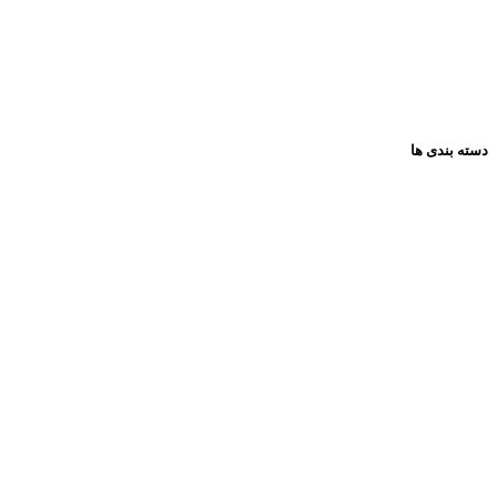
فروشگاه
تماس باما
مقالات
دسته بندی ها
همه گروه ها
عروسک
فکری و اموزشی
پازل ها
لوازم تحریر
ساختنی ها
فیگور
کادویی
کتاب کودک