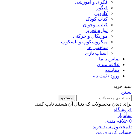
فکری و آموزشی
فیگور
کادویی
کتاب کودک
کتاب نوجوان
لوازم تحریر
موزیکال و حرکتی
میکروسکوپ و تلسکوپ
ساختنی ها
اسباب بازی
تماس با ما
علاقه مندی
مقایسه
ورود / ثبت نام
سبد خرید
بستن
جستجو
برای دیدن محصولات که دنبال آن هستید تایپ کنید.
فروشگاه
سایدبار
0
علاقه مندی
0
محصول
سبد خرید
حساب کاربری من