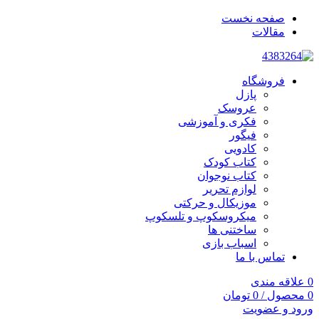
صفحه نخست
مقالات
فروشگاه
پازل
عروسک
فکری و آموزشی
فیگور
کادویی
کتاب کودک
کتاب نوجوان
لوازم تحریر
موزیکال و حرکتی
میکروسکوپ و تلسکوپ
ساختنی ها
اسباب بازی
تماس با ما
0
علاقه مندی
0
محصول
/
0
تومان
ورود و عضویت