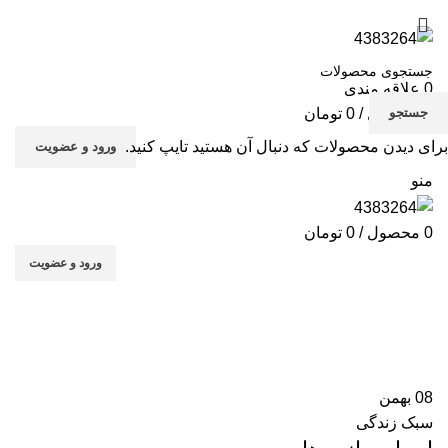
صفحه نخست
مقالات
فروشگاه
تماس با ما
0
علاقه مندی
جستجو
0
محصول
/
0
تومان
برای دیدن محصولات که دنبال آن هستید تایپ کنید.
ورود و عضویت
پا
منو
عر
فک
0
محصول
/
0
تومان
فی
ورود و عضویت
سبک زندگی
کا
کت
خانه
آرشیو دسته بندی "سبک زندگی"
کت
08
بهمن
لو
سبک زندگی
مو