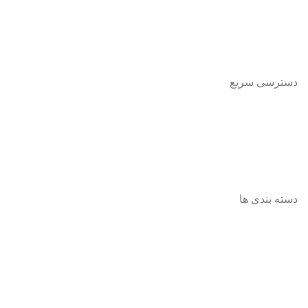
Pishrotoys _store
راه های ارتباطی:
۰۹۳۹۲۰۱۳۴۳۰
دسترسی سریع
صفحه اصلی
فروشگاه
تماس باما
مقالات
دسته بندی ها
همه گروه ها
عروسک
فکری و اموزشی
پازل ها