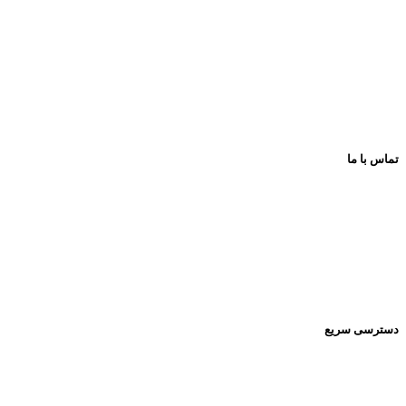
عرضه و ارایه کننده انواع اسباب بازی وسایل فکری و کمک آموزشی لو
با بهترین کیفیت و مناسب ترین قیمت
پیشروتویز: پیشرو در تنوع و کیفیت
تماس با ما
اینستاگرام:
Pishrotoys _store
راه های ارتباطی:
۰۹۳۹۲۰۱۳۴۳۰
دسترسی سریع
صفحه اصلی
فروشگاه