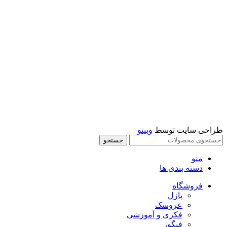
موزیکال و حرکتی
میکروسکوپ و تلسکوپ
اسباب بازی پسرانه
اسباب بازی
ماشین کنترلی
تفنگ
ماشين فلزي و ماكت
طراحی سایت توسط
وبیتو
جستجو
منو
دسته بندی ها
فروشگاه
پازل
عروسک
فکری و آموزشی
فیگور