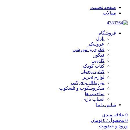
صفحه نخست
مقالات
فروشگاه
پازل
عروسک
فکری و آموزشی
فیگور
کادویی
کتاب کودک
کتاب نوجوان
لوازم تحریر
موزیکال و حرکتی
میکروسکوپ و تلسکوپ
ساختنی ها
اسباب بازی
تماس با ما
0
علاقه مندی
0
محصول
/
0
تومان
ورود و عضویت