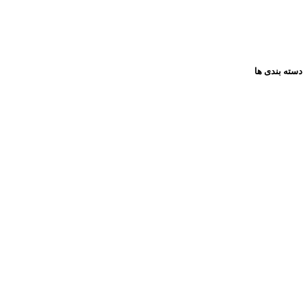
تماس باما
مقالات
دسته بندی ها
همه گروه ها
عروسک
فکری و اموزشی
پازل ها
لوازم تحریر
ساختنی ها
فیگور
کادویی
کتاب کودک
کتاب نوجوان