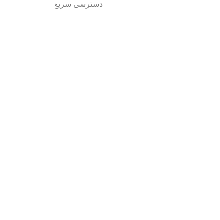
دسترسی سریع
صفحه اصلی
Pishrot
فروشگاه
تباطی:
تماس باما
۰۹۳
مقالات