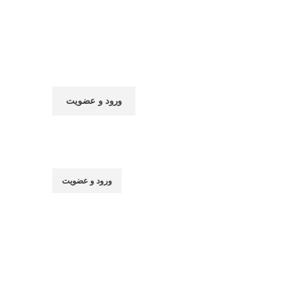
صفحه نخست
مقالات
ورود و عضویت
پا
عر
فک
فی
ورود و عضویت
کا
کت
کت
لو
مو