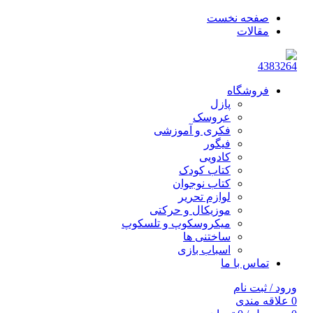
صفحه نخست
مقالات
فروشگاه
پازل
عروسک
فکری و آموزشی
فیگور
کادویی
کتاب کودک
کتاب نوجوان
لوازم تحریر
موزیکال و حرکتی
میکروسکوپ و تلسکوپ
ساختنی ها
اسباب بازی
تماس با ما
ورود / ثبت نام
0
علاقه مندی