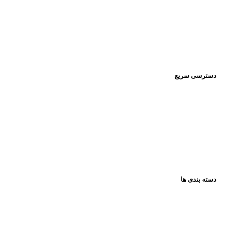
Pishrotoys _store
راه های ارتباطی:
۰۹۳۹۲۰۱۳۴۳۰
دسترسی سریع
صفحه اصلی
فروشگاه
تماس باما
مقالات
دسته بندی ها
همه گروه ها
عروسک