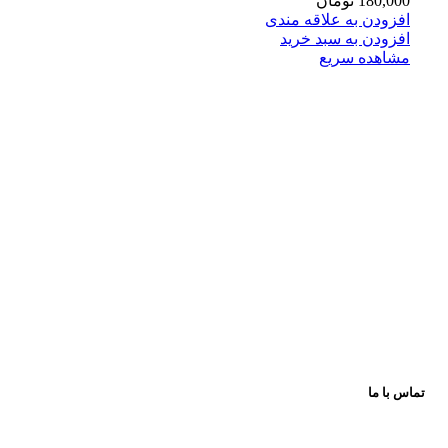
180,000
تومان
افزودن به علاقه مندی
افزودن به سبد خرید
مشاهده سریع
فروشگاه های تخصصی و زنجیره ای اسباب بازی و کتاب
عرضه و ارایه کننده انواع اسباب بازی وسایل فکری و کمک
آموزشی لوازم تحریر انواع کتاب کودک و نوجوان
با بهترین کیفیت و مناسب ترین قیمت
پیشروتویز: پیشرو در تنوع و کیفیت
تماس با ما
اینستاگرام: