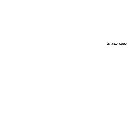
صفحه اصلی
فروشگاه
تماس باما
مقالات
دسته بندی ها
همه گروه ها
عروسک
فکری و اموزشی
پازل ها
لوازم تحریر
ساختنی ها
فیگور
کادویی