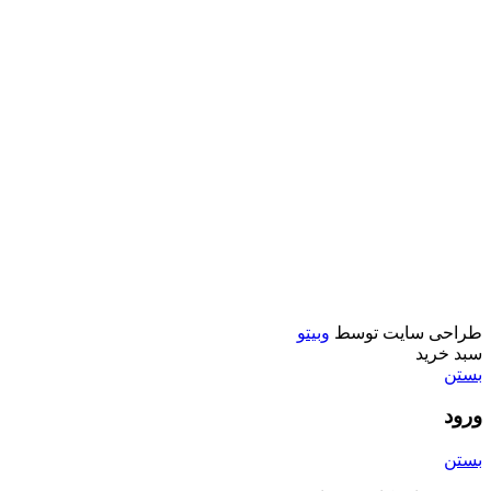
کتاب کودک
کتاب نوجوان
موزیکال و حرکتی
میکروسکوپ و تلسکوپ
اسباب بازی پسرانه
اسباب بازی
ماشین کنترلی
تفنگ
ماشين فلزي و ماكت
طراحی سایت توسط
وبیتو
سبد خرید
بستن
ورود
بستن