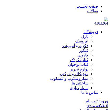
صفحه نخست
مقالات
فروشگاه
پازل
عروسک
فکری و آموزشی
فیگور
کادویی
کتاب کودک
کتاب نوجوان
لوازم تحریر
موزیکال و حرکتی
میکروسکوپ و تلسکوپ
ساختنی ها
اسباب بازی
تماس با ما
ورود / ثبت نام
0
علاقه مندی