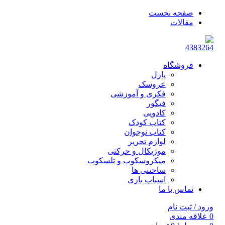
صفحه نخست
مقالات
فروشگاه
پازل
عروسک
فکری و آموزشی
فیگور
کادویی
کتاب کودک
کتاب نوجوان
لوازم تحریر
موزیکال و حرکتی
میکروسکوپ و تلسکوپ
ساختنی ها
اسباب بازی
تماس با ما
ورود / ثبت نام
0
علاقه مندی