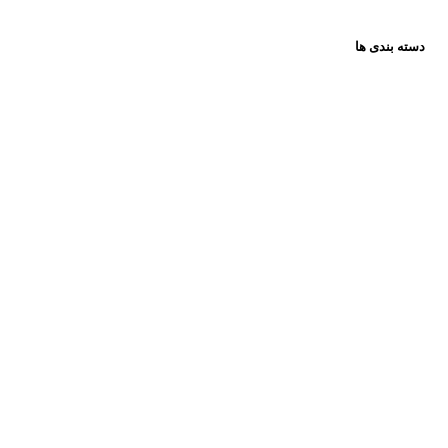
دسته بندی ها
همه گروه ها
عروسک
فکری و اموزشی
پازل ها
لوازم تحریر
ساختنی ها
فیگور
کادویی
کتاب کودک
کتاب نوجوان
موزیکال و حرکتی
میکروسکوپ و تلسکوپ