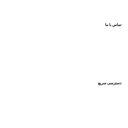
تماس با ما
اینستاگرام:
Pishrotoys _store
راه های ارتباطی:
۰۹۳۹۲۰۱۳۴۳۰
دسترسی سریع
صفحه اصلی
فروشگاه
تماس باما
مقالات