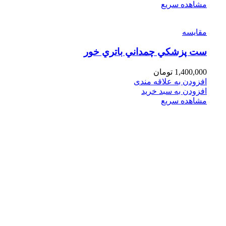
مشاهده سریع
مقایسه
ست پزشكي چمداني باتري خور
1,400,000
تومان
افزودن به علاقه مندی
افزودن به سبد خرید
مشاهده سریع
فروشگاه های تخصصی و زنجیره ای اسباب بازی و کتاب
عرضه و ارایه کننده انواع اسباب بازی وسایل فکری و کمک
آموزشی لوازم تحریر انواع کتاب کودک و نوجوان
با بهترین کیفیت و مناسب ترین قیمت
پیشروتویز: پیشرو در تنوع و کیفیت