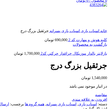
0
محصول
/
0
تومان
اتمام موجودی
بزرگنمایی تصویر
خانه
اسباب بازی
اسباب بازی پسرانه
جرثقیل بزرگ درج
کلبه هوش و مهارت كد 2
690,000
تومان
بازگشت به محصولات
بازلایتر بالدار موزيكال چراغدار حركتي كد2
1,700,000
تومان
جرثقیل بزرگ درج
1,540,000
تومان
در انبار موجود نمی باشد
مقایسه
افزودن به علاقه مندی
دسته:
اسباب بازی
,
اسباب بازی پسرانه
,
همه گروه ها
برچسب:
ارسال كال
اشتراک گذاری: