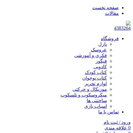
صفحه نخست
مقالات
فروشگاه
پازل
عروسک
فکری و آموزشی
فیگور
کادویی
کتاب کودک
کتاب نوجوان
لوازم تحریر
موزیکال و حرکتی
میکروسکوپ و تلسکوپ
ساختنی ها
اسباب بازی
تماس با ما
ورود / ثبت نام
0
علاقه مندی