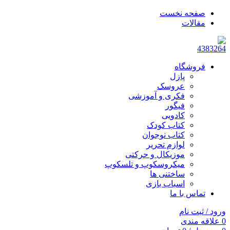
صفحه نخست
مقالات
فروشگاه
پازل
عروسک
فکری و آموزشی
فیگور
کادویی
کتاب کودک
کتاب نوجوان
لوازم تحریر
موزیکال و حرکتی
میکروسکوپ و تلسکوپ
ساختنی ها
اسباب بازی
تماس با ما
ورود / ثبت نام
0
علاقه مندی