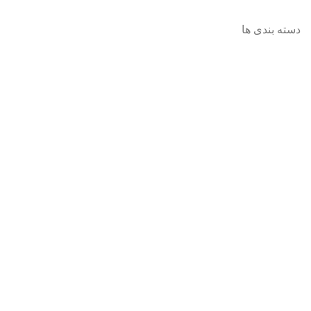
مقالات
دسته بندی ها
همه گروه ها
عروسک
فکری و اموزشی
پازل ها
لوازم تحریر
ساختنی ها
فیگور
کادویی
کتاب کودک
کتاب نوجوان
موزیکال و حرکتی
میکروسکوپ و تلسکوپ