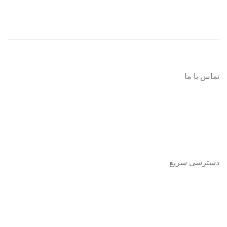
پیشروتویز: پیشرو در تنوع و کیفیت
تماس با ما
اینستاگرام:
Pishrotoys _store
راه های ارتباطی:
۰۹۳۹۲۰۱۳۴۳۰
دسترسی سریع
صفحه اصلی
فروشگاه
تماس باما