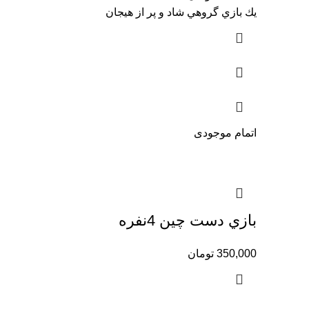
يك بازي گروهي شاد و پر از هيجان
اتمام موجودی
بازي دست چين 4نفره
350,000
تومان