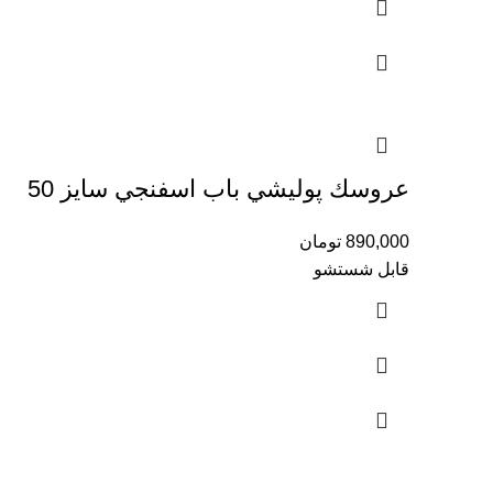
عروسك پوليشي باب اسفنجي سايز 50
890,000
تومان
قابل شستشو