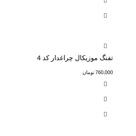
تفنگ موزيكال چراغدار كد 4
760,000
تومان