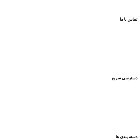
تماس با ما
اینستاگرام:
Pishrotoys _store
راه های ارتباطی:
۰۹۳۹۲۰۱۳۴۳۰
دسترسی سریع
صفحه اصلی
فروشگاه
تماس باما
مقالات
دسته بندی ها