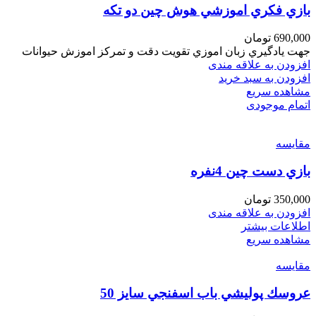
بازي فكري اموزشي هوش چين دو تكه
690,000
تومان
جهت يادگيري زبان اموزي تقويت دقت و تمركز اموزش حيوانات
افزودن به علاقه مندی
افزودن به سبد خرید
مشاهده سریع
اتمام موجودی
مقایسه
بازي دست چين 4نفره
350,000
تومان
افزودن به علاقه مندی
اطلاعات بیشتر
مشاهده سریع
مقایسه
عروسك پوليشي باب اسفنجي سايز 50