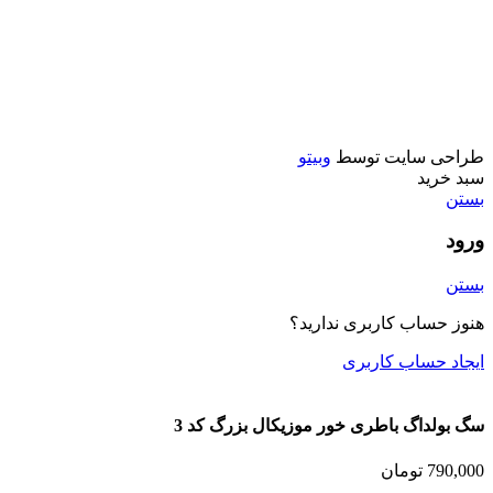
اسباب بازی
ماشین کنترلی
تفنگ
ماشين فلزي و ماكت
طراحی سایت توسط
وبیتو
سبد خرید
بستن
ورود
بستن
هنوز حساب کاربری ندارید؟
ایجاد حساب کاربری
سگ بولداگ باطری خور موزیکال بزرگ كد 3
790,000
تومان