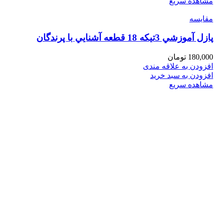
مشاهده سریع
مقایسه
پازل آموزشي 3تيكه 18 قطعه آشنايي با پرندگان
180,000
تومان
افزودن به علاقه مندی
افزودن به سبد خرید
مشاهده سریع
فروشگاه های تخصصی و زنجیره ای اسباب بازی و کتاب
عرضه و ارایه کننده انواع اسباب بازی وسایل فکری و کمک
آموزشی لوازم تحریر انواع کتاب کودک و نوجوان
با بهترین کیفیت و مناسب ترین قیمت
پیشروتویز: پیشرو در تنوع و کیفیت