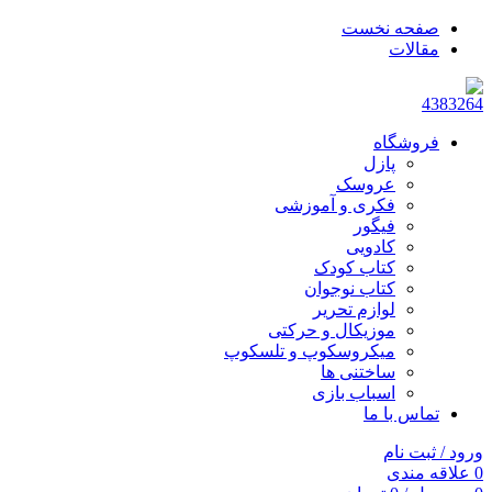
صفحه نخست
مقالات
فروشگاه
پازل
عروسک
فکری و آموزشی
فیگور
کادویی
کتاب کودک
کتاب نوجوان
لوازم تحریر
موزیکال و حرکتی
میکروسکوپ و تلسکوپ
ساختنی ها
اسباب بازی
تماس با ما
ورود / ثبت نام
0
علاقه مندی