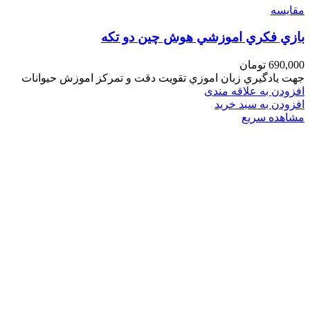
مقایسه
بازي فكري اموزشي هوش چين دو تكه
690,000
تومان
جهت يادگيري زبان اموزي تقويت دقت و تمركز اموزش حيوانات
افزودن به علاقه مندی
افزودن به سبد خرید
مشاهده سریع
فروشگاه های تخصصی و زنجیره ای اسباب بازی و کتاب
عرضه و ارایه کننده انواع اسباب بازی وسایل فکری و کمک
آموزشی لوازم تحریر انواع کتاب کودک و نوجوان
با بهترین کیفیت و مناسب ترین قیمت
پیشروتویز: پیشرو در تنوع و کیفیت