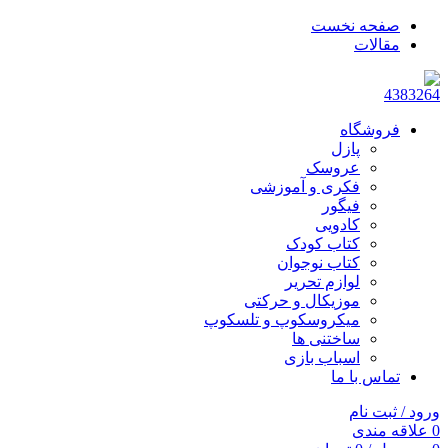
صفحه نخست
مقالات
فروشگاه
پازل
عروسک
فکری و آموزشی
فیگور
کادویی
کتاب کودک
کتاب نوجوان
لوازم تحریر
موزیکال و حرکتی
میکروسکوپ و تلسکوپ
ساختنی ها
اسباب بازی
تماس با ما
ورود / ثبت نام
0
علاقه مندی