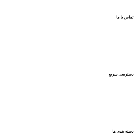
تماس با ما
اینستاگرام:
Pishrotoys _store
راه های ارتباطی:
۰۹۳۹۲۰۱۳۴۳۰
دسترسی سریع
صفحه اصلی
فروشگاه
تماس باما
مقالات
دسته بندی ها