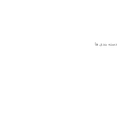
صفحه اصلی
فروشگاه
تماس باما
مقالات
دسته بندی ها
همه گروه ها
عروسک
فکری و اموزشی
پازل ها
لوازم تحریر
ساختنی ها
فیگور
کادویی