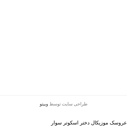
کتاب کودک
کتاب نوجوان
موزیکال و حرکتی
میکروسکوپ و تلسکوپ
اسباب بازی پسرانه
اسباب بازی
ماشین کنترلی
تفنگ
ماشين فلزي و ماكت
طراحی سایت توسط
وبیتو
عروسک موزیکال دختر اسکوتر سوار