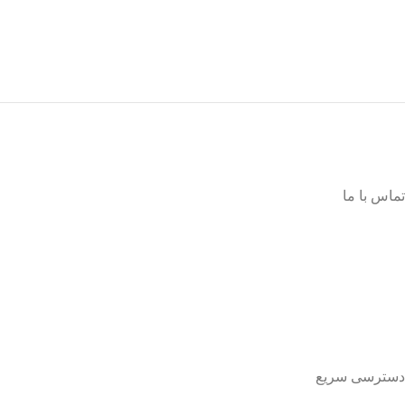
لوازم تحریر انواع کتاب کودک و نوجوان
با بهترین کیفیت و مناسب ترین قیمت
پیشروتویز: پیشرو در تنوع و کیفیت
تماس با ما
اینستاگرام:
Pishrotoys _store
راه های ارتباطی:
۰۹۳۹۲۰۱۳۴۳۰
دسترسی سریع