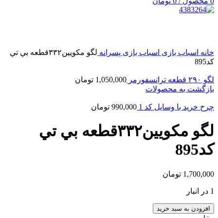
0
محصول
/
0
تومان
بزرگنمایی تصویر
خانه
اسباب بازی
اسباب بازی پسرانه
لگو مکویین۳۳۲قطعه بي تي
كد895
لگو ۲۹۰ قطعه ترانسفورمر
1,050,000
تومان
بازگشت به محصولات
چرخ خرید با وسایل كد 1
990,000
تومان
لگو مکویین۳۳۲قطعه بي تي
كد895
1,700,000
تومان
1 در انبار
افزودن به سبد خرید