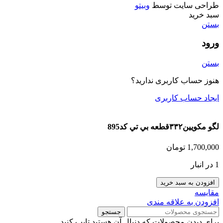
طراحی سایت توسط
وبیتو
سبد خرید
بستن
ورود
بستن
هنوز حساب کاربری ندارید؟
ایجاد حساب کاربری
لگو مکویین۳۳۲قطعه بي تي كد895
1,700,000
تومان
1 در انبار
افزودن به سبد خرید
مقایسه
افزودن به علاقه مندی
جستجو
برای دیدن محصولات که دنبال آن هستید تایپ کنید.