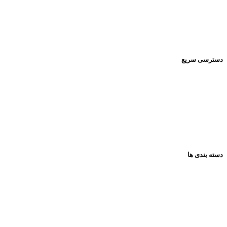
Pishrotoys _store
راه های ارتباطی:
۰۹۳۹۲۰۱۳۴۳۰
دسترسی سریع
صفحه اصلی
فروشگاه
تماس باما
مقالات
دسته بندی ها
همه گروه ها
عروسک
فکری و اموزشی