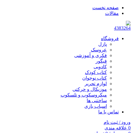
صفحه نخست
مقالات
فروشگاه
پازل
عروسک
فکری و آموزشی
فیگور
کادویی
کتاب کودک
کتاب نوجوان
لوازم تحریر
موزیکال و حرکتی
میکروسکوپ و تلسکوپ
ساختنی ها
اسباب بازی
تماس با ما
ورود / ثبت نام
0
علاقه مندی