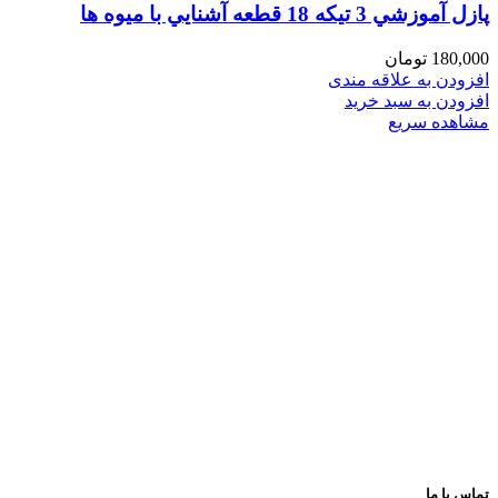
پازل آموزشي 3 تيكه 18 قطعه آشنايي با ميوه ها
180,000
تومان
افزودن به علاقه مندی
افزودن به سبد خرید
مشاهده سریع
فروشگاه های تخصصی و زنجیره ای اسباب بازی و کتاب
عرضه و ارایه کننده انواع اسباب بازی وسایل فکری و کمک
آموزشی لوازم تحریر انواع کتاب کودک و نوجوان
با بهترین کیفیت و مناسب ترین قیمت
پیشروتویز: پیشرو در تنوع و کیفیت
تماس با ما