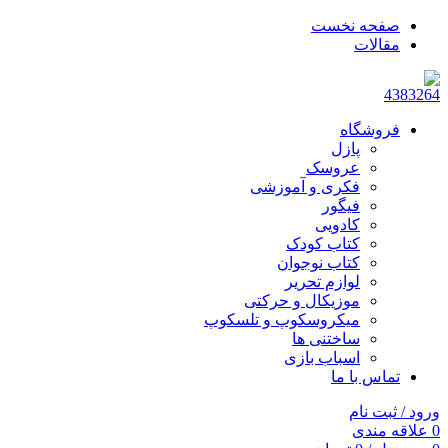
صفحه نخست
مقالات
فروشگاه
پازل
عروسک
فکری و آموزشی
فیگور
کادویی
کتاب کودک
کتاب نوجوان
لوازم تحریر
موزیکال و حرکتی
میکروسکوپ و تلسکوپ
ساختنی ها
اسباب بازی
تماس با ما
ورود / ثبت نام
0
علاقه مندی