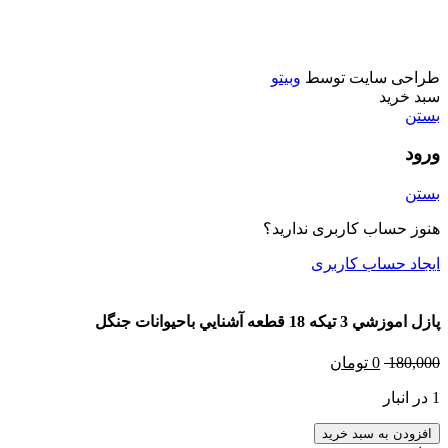
تفنگ
ماشين فلزي و ماكت
طراحی سایت توسط
وبیتو
سبد خرید
بستن
ورود
بستن
هنوز حساب کاربری ندارید؟
ایجاد حساب کاربری
پازل اموزشي 3 تيكه 18 قطعه آشنايي باحيوانات جنگل
180,000
0
تومان
1 در انبار
افزودن به سبد خرید