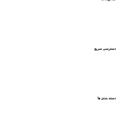
اینستاگرام:
Pishrotoys _store
راه های ارتباطی:
۰۹۳۹۲۰۱۳۴۳۰
دسترسی سریع
صفحه اصلی
فروشگاه
تماس باما
مقالات
دسته بندی ها
همه گروه ها