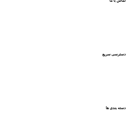
تماس با ما
اینستاگرام:
Pishrotoys _store
راه های ارتباطی:
۰۹۳۹۲۰۱۳۴۳۰
دسترسی سریع
صفحه اصلی
فروشگاه
تماس باما
مقالات
دسته بندی ها
همه گروه ها