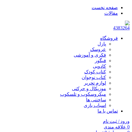
صفحه نخست
مقالات
فروشگاه
پازل
عروسک
فکری و آموزشی
فیگور
کادویی
کتاب کودک
کتاب نوجوان
لوازم تحریر
موزیکال و حرکتی
میکروسکوپ و تلسکوپ
ساختنی ها
اسباب بازی
تماس با ما
ورود / ثبت نام
0
علاقه مندی