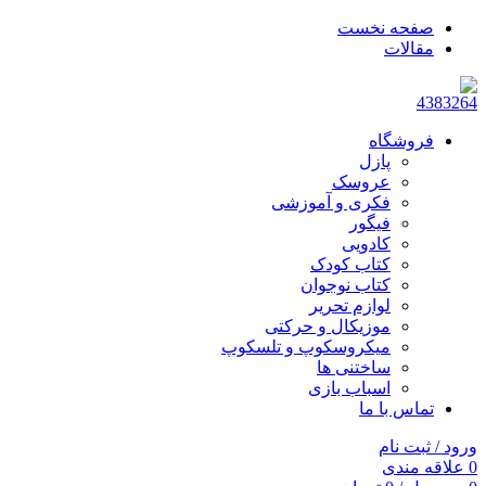
صفحه نخست
مقالات
فروشگاه
پازل
عروسک
فکری و آموزشی
فیگور
کادویی
کتاب کودک
کتاب نوجوان
لوازم تحریر
موزیکال و حرکتی
میکروسکوپ و تلسکوپ
ساختنی ها
اسباب بازی
تماس با ما
ورود / ثبت نام
0
علاقه مندی