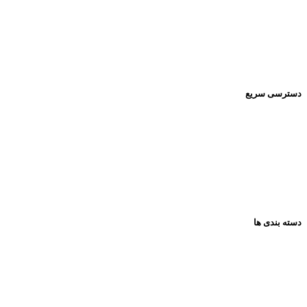
Pishrotoys _store
راه های ارتباطی:
۰۹۳۹۲۰۱۳۴۳۰
دسترسی سریع
صفحه اصلی
فروشگاه
تماس باما
مقالات
دسته بندی ها
همه گروه ها
عروسک
فکری و اموزشی