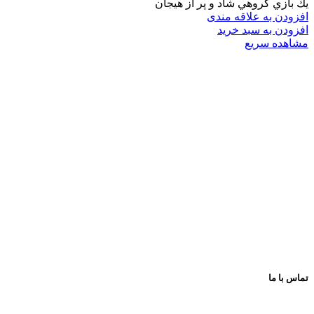
يك بازي گروهي شاد و پر از هيجان
افزودن به علاقه مندی
افزودن به سبد خرید
مشاهده سریع
فروشگاه های تخصصی و زنجیره ای اسباب بازی و کتاب
عرضه و ارایه کننده انواع اسباب بازی وسایل فکری و کمک
آموزشی لوازم تحریر انواع کتاب کودک و نوجوان
با بهترین کیفیت و مناسب ترین قیمت
پیشروتویز: پیشرو در تنوع و کیفیت
تماس با ما
اینستاگرام: