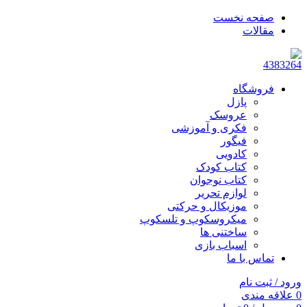
صفحه نخست
مقالات
فروشگاه
پازل
عروسک
فکری و آموزشی
فیگور
کادویی
کتاب کودک
کتاب نوجوان
لوازم تحریر
موزیکال و حرکتی
میکروسکوپ و تلسکوپ
ساختنی ها
اسباب بازی
تماس با ما
ورود / ثبت نام
0
علاقه مندی