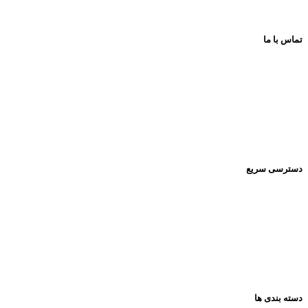
تماس با ما
اینستاگرام:
Pishrotoys _store
راه های ارتباطی:
۰۹۳۹۲۰۱۳۴۳۰
دسترسی سریع
صفحه اصلی
فروشگاه
تماس باما
مقالات
دسته بندی ها