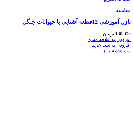
مقایسه
پازل آموزشي 12قطعه آشنايي با حيوانات جنگل
180,000
تومان
افزودن به علاقه مندی
افزودن به سبد خرید
مشاهده سریع
فروشگاه های تخصصی و زنجیره ای اسباب بازی و کتاب
عرضه و ارایه کننده انواع اسباب بازی وسایل فکری و کمک
آموزشی لوازم تحریر انواع کتاب کودک و نوجوان
با بهترین کیفیت و مناسب ترین قیمت
پیشروتویز: پیشرو در تنوع و کیفیت