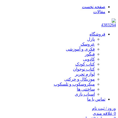
صفحه نخست
مقالات
فروشگاه
پازل
عروسک
فکری و آموزشی
فیگور
کادویی
کتاب کودک
کتاب نوجوان
لوازم تحریر
موزیکال و حرکتی
میکروسکوپ و تلسکوپ
ساختنی ها
اسباب بازی
تماس با ما
ورود / ثبت نام
0
علاقه مندی