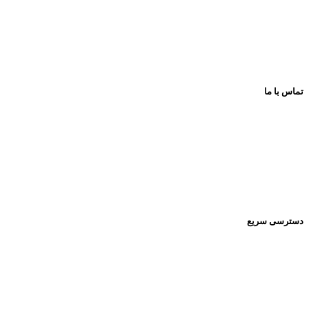
با بهترین کیفیت و مناسب ترین قیمت
پیشروتویز: پیشرو در تنوع و کیفیت
تماس با ما
اینستاگرام:
Pishrotoys _store
راه های ارتباطی:
۰۹۳۹۲۰۱۳۴۳۰
دسترسی سریع
صفحه اصلی
فروشگاه
تماس باما