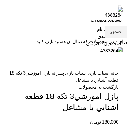
صفحه نخست
مقالات
فروشگاه
تماس با ما
ورود / ثبت نام
جستجو
0
علاقه مندی
برای دیدن محصولات که دنبال آن هستید تایپ کنید.
0
محصول
/
0
تومان
بزرگنمایی تصویر
خانه
اسباب بازی
اسباب بازی پسرانه
پازل اموزشي3 تكه 18
قطعه آشنايي با مشاغل
بازگشت به محصولات
پازل اموزشي3 تكه 18 قطعه
آشنايي با مشاغل
180,000
تومان