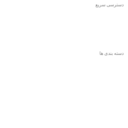
دسترسی سریع
صفحه اصلی
فروشگاه
تماس باما
مقالات
دسته بندی ها
همه گروه ها
عروسک
فکری و اموزشی
پازل ها
لوازم تحریر
ساختنی ها
فیگور