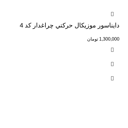
دايناسور موزيكال حركتي چراغدار كد 4
1,300,000
تومان