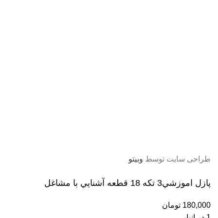
کادویی
کتاب کودک
کتاب نوجوان
موزیکال و حرکتی
میکروسکوپ و تلسکوپ
اسباب بازی پسرانه
اسباب بازی
ماشین کنترلی
تفنگ
ماشين فلزي و ماكت
طراحی سایت توسط
وبیتو
پازل اموزشي3 تكه 18 قطعه آشنايي با مشاغل
180,000
تومان
1 در انبار