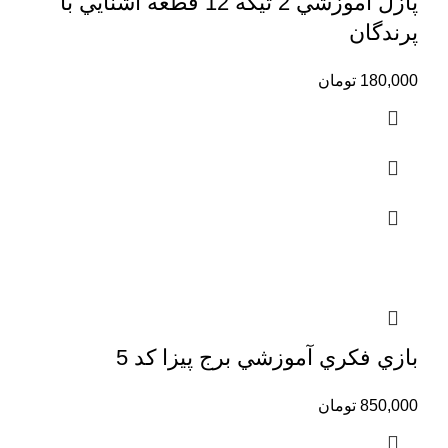
پازل آموزشي 2 تيكه 12 قطعه آشنايي با
پرندگان
180,000
تومان
بازي فكري آموزشي برج پيزا كد 5
850,000
تومان